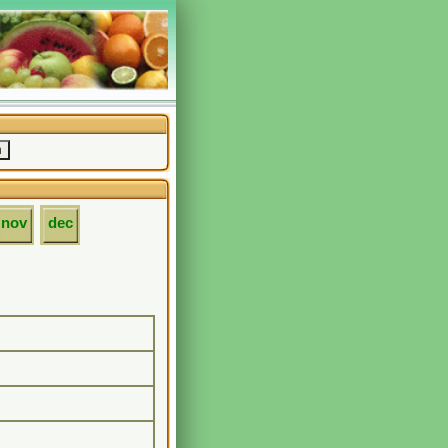
nov
dec