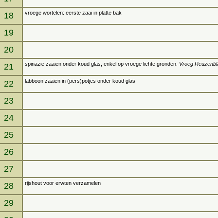
vroege wortelen: eerste zaai in platte bak
18
19
20
spinazie zaaien onder koud glas, enkel op vroege lichte gronden:
Vroeg Reuzenbl
21
labboon zaaien in (pers)potjes onder koud glas
22
23
24
25
26
27
rijshout voor erwten verzamelen
28
29