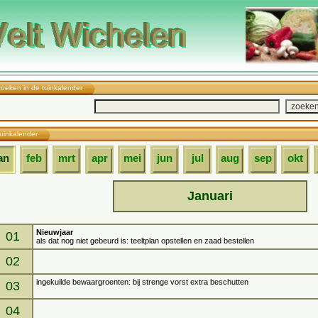
zoeken in de tuinkalender
tuinkalender
an
feb
mrt
apr
mei
jun
jul
aug
sep
okt
Januari
Nieuwjaar
01
als dat nog niet gebeurd is: teeltplan opstellen en zaad bestellen
02
ingekuilde bewaargroenten: bij strenge vorst extra beschutten
03
04