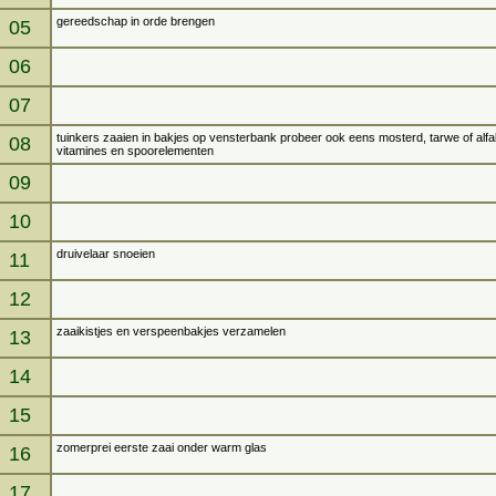
gereedschap in orde brengen
05
06
07
tuinkers zaaien in bakjes op vensterbank probeer ook eens mosterd, tarwe of alfal
08
vitamines en spoorelementen
09
10
druivelaar snoeien
11
12
zaaikistjes en verspeenbakjes verzamelen
13
14
15
zomerprei eerste zaai onder warm glas
16
17